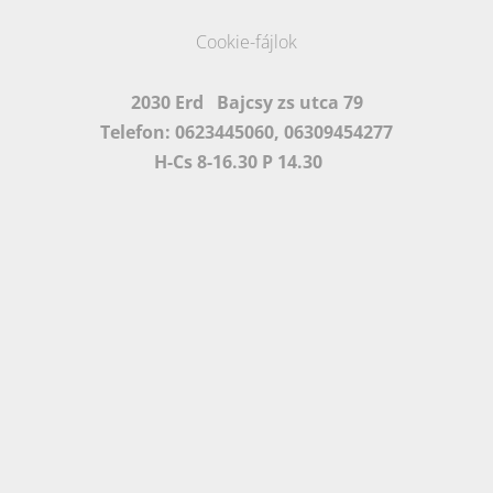
Cookie-fájlok
2030 Erd Bajcsy zs utca 79
Telefon: 0623445060, 06309454277
H-Cs 8-16.30 P 14.30